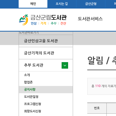
메인
오시는 길
금산군청
도서관서비스
도서관바로가기
금산인삼고을 도서관
금산기적의 도서관
알림 /
추부 도서관
소개
팝업존
110
총
개의 자료가
공지사항
도서관일정
프로그램신청
번호
희망도서신청