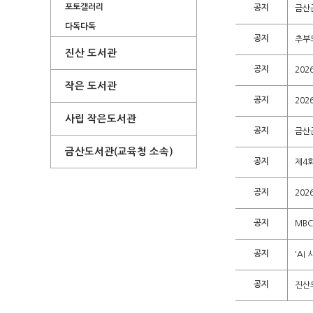
포토갤러리
공지
금산
다독다독
공지
추부
진산 도서관
공지
20
작은 도서관
공지
20
사립 작은도서관
공지
금산군
금산도서관(교육청 소속)
공지
제4
공지
202
공지
MB
공지
'AI
공지
진산도