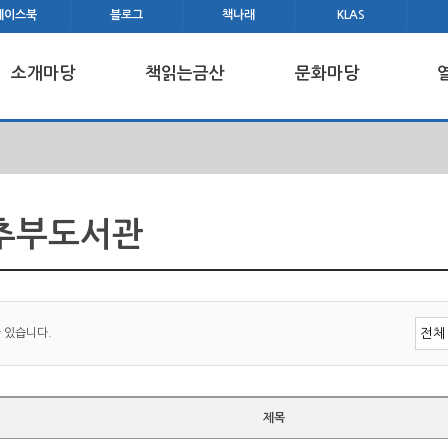
페이스북
블로그
책나래
KLAS
소개마당
책읽는금산
문화마당
 추부도서관
 있습니다.
제목