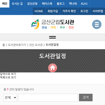
메인
오시는 길
금산군청
페이스북
블로그
책나래
KLAS
HOME
회원가입
거주지 확인
로그인
사이트맵
도서관일정
홈 > 도서관바로가기 > 진산 도서관 >
도서관일정
달력으로 보기
목록으로 보기
3
총
건의 일정이 있습니다.