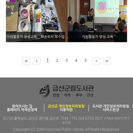
자원활동가 양성교육 _ 파손도서 보수법
자원활동가 양성 교육
1
2
3
4
5
찾아오시는 길
금산군 개인정보처리방침
도서관 개인정보처리방침
홈페이지 저작권정책
이용약관
서비스헌장
32726 충청남도 금산군 금산읍 금산로 1543 / TEL (041)750-3525 / FAX (041)751-
6730
Copyright (C) 2009 Geumsan Public Library.All Rights Researved.