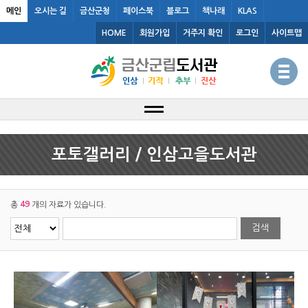
메인
오시는 길
금산군청
페이스북
블로그
책나래
KLAS
HOME
회원가입
거주지 확인
로그인
사이트맵
포토갤러리 / 인삼고을도서관
49
총
개의 자료가 있습니다.