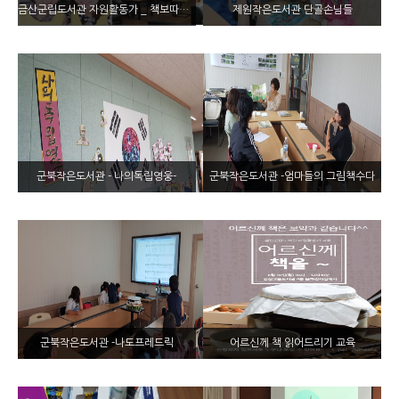
금산군립도서관 자원활동가 _ 책보따리 팀 멋진 활동~
제원작은도서관 단골손님들
군북작은도서관 - 나의독립영웅-
군북작은도서관 -엄마들의 그림책수다
군북작은도서관 -나도프레드릭
어르신께 책 읽어드리기 교육