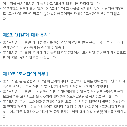
에는 이를 즉시 "도서관"에 통지하고 "도서관"의 안내에 따라야 합니다.
④ 제3항의 경우에 해당 "회원"이 "도서관"에 그 사실을 통지하지 않거나, 통지한 경우에
도 "도서관"의 안내에 따르지 않아 발생한 불이익에 대하여 "도서관"은 책임지지 않습니
다.
[ 제9조 "회원"에 대한 통지 ]
① "도서관"이 "회원"에 대한 통지를 하는 경우 이 약관에 별도 규정이 없는 한 서비스 내
전자우편주소, 전자쪽지 등으로 할 수 있습니다.
② "도서관"은 "회원" 전체에 대한 통지의 경우 7일 이상 "도서관"의 게시판에 게시함으로
써 제1항의 통지에 갈음할 수 있습니다.
[ 제10조 "도서관"의 의무 ]
① "도서관"은 관련법과 이 약관이 금지하거나 미풍양속에 반하는 행위를 하지 않으며, 계
속적이고 안정적으로 "서비스"를 제공하기 위하여 최선을 다하여 노력합니다.
② "도서관"은 "회원"이 안전하게 "서비스"를 이용할 수 있도록 개인정보(신용정보 포함)
보호를 위해 보안시스템을 갖추어야 하며 개인정보취급방침을 공시하고 준수합니다.
③ "도서관"은 서비스이용과 관련하여 "회원"으로부터 제기된 의견이나 불만이 정당하다
고 인정할 경우에는 이를 처리하여야 합니다. "회원"이 제기한 의견이나 불만사항에 대해
서는 게시판을 활용하거나 전자우편 등을 통하여 "회원"에게 처리과정 및 결과를 전달합니
다.