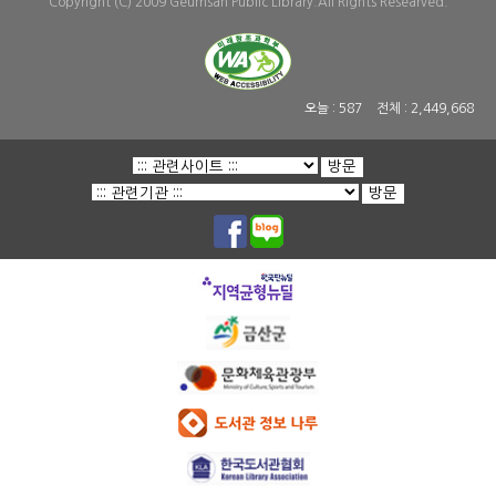
Copyright (C) 2009 Geumsan Public Library.All Rights Researved.
오늘 :
587
전체 :
2,449,668