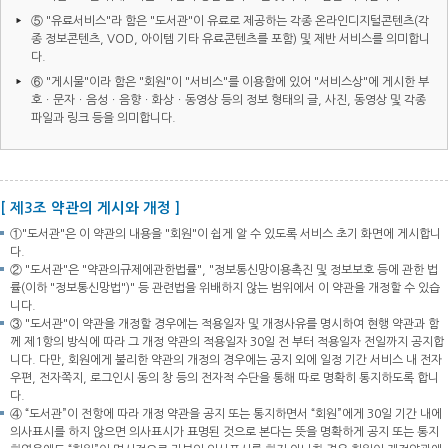
⑤ "유료서비스"라 함은 "도서관"이 유료로 제공하는 각종 온라인디지털콘텐츠(각
종 정보콘텐츠, VOD, 아이템 기타 유료콘텐츠를 포함) 및 제반 서비스를 의미합니
다.
⑥ "게시물"이라 함은 "회원"이 "서비스"를 이용함에 있어 "서비스상"에 게시한 부
호ㆍ문자ㆍ음성ㆍ음향ㆍ화상ㆍ동영상 등의 정보 형태의 글, 사진, 동영상 및 각종
파일과 링크 등을 의미합니다.
[ 제3조 약관의 게시와 개정 ]
①"도서관"은 이 약관의 내용을 "회원"이 쉽게 알 수 있도록 서비스 초기 화면에 게시합니
다.
② "도서관"은 "약관의규제에관한법률", "정보통신망이용촉진 및 정보보호 등에 관한 법
률(이하 "정보통신망법")" 등 관련법을 위배하지 않는 범위에서 이 약관을 개정할 수 있습
니다.
③ "도서관"이 약관을 개정할 경우에는 적용일자 및 개정사유를 명시하여 현행 약관과 함
께 제1항의 방식에 따라 그 개정 약관의 적용일자 30일 전 부터 적용일자 전일까지 공지합
니다. 다만, 회원에게 불리한 약관의 개정의 경우에는 공지 외에 일정 기간 서비스 내 전자
우편, 전자쪽지, 로그인시 동의 창 등의 전자적 수단을 통해 따로 명확히 통지하도록 합니
다.
④ “도서관”이 전항에 따라 개정 약관을 공지 또는 통지하면서 “회원”에게 30일 기간 내에
의사표시를 하지 않으면 의사표시가 표명된 것으로 본다는 뜻을 명확하게 공지 또는 통지