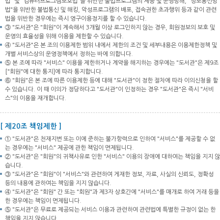
법" 및 "컴퓨터프로그램보호법"을 위반한 불법프로그램의 제공 및 운영방해, "정보통신망
법"을 위반한 불법통신 및 해킹, 악성프로그램의 배포, 접속권한 초과행위 등과 같이 관련
법을 위반한 경우에는 즉시 영구이용정지를 할 수 있습니다.
③ "도서관"은 "회원"이 계속해서 3개월 이상 로그인하지 않는 경우, 회원정보의 보호 및
운영의 효율성을 위해 이용을 제한할 수 있습니다.
④ "도서관"은 본 조의 이용제한 범위 내에서 제한의 조건 및 세부내용은 이용제한정책 및
개별 서비스상의 운영정책에서 정하는 바에 의합니다.
⑤ 본 조에 따라 "서비스" 이용을 제한하거나 계약을 해지하는 경우에는 "도서관"은 제9조
["회원"에 대한 통지]에 따라 통지합니다.
⑥ "회원"은 본 조에 따른 이용제한 등에 대해 "도서관"이 정한 절차에 따라 이의신청을 할
수 있습니다. 이 때 이의가 정당하다고 "도서관"이 인정하는 경우 "도서관"은 즉시 "서비
스"의 이용을 재개합니다.
[ 제20조 책임제한 ]
① "도서관"은 천재지변 또는 이에 준하는 불가항력으로 인하여 "서비스"를 제공할 수 없
는 경우에는 "서비스" 제공에 관한 책임이 면제됩니다.
② "도서관"은 "회원"의 귀책사유로 인한 "서비스" 이용의 장애에 대하여는 책임을 지지 않
습니다.
③ "도서관"은 "회원"이 "서비스"와 관련하여 게재한 정보, 자료, 사실의 신뢰도, 정확성
등의 내용에 관하여는 책임을 지지 않습니다.
④ "도서관"은 "회원" 간 또는 "회원"과 제3자 상호간에 "서비스"를 매개로 하여 거래 등을
한 경우에는 책임이 면제됩니다.
⑤ "도서관"은 무료로 제공되는 서비스 이용과 관련하여 관련법에 특별한 규정이 없는 한
책임을 지지 않습니다.