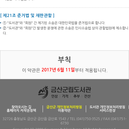
[ 제21조 준거법 및 재판관할 ]
① "도서관"와 "회원" 간 제기된 소송은 대한민국법을 준거법으로 합니다.
② "도서관"와 "회원"간 발생한 분쟁에 관한 소송은 민사소송법 상의 관할법원에 제소합니
다.
부칙
2017년 6월 11일
이 약관은
부터 적용됩니다.
찾아오시는 길
금산군 개인정보처리방침
도서관 개인정보처리방침
홈페이지 저작권정책
이용약관
서비스헌장
32726 충청남도 금산군 금산읍 금산로 1543 / TEL (041)750-3525 / FAX (041)751-
6730