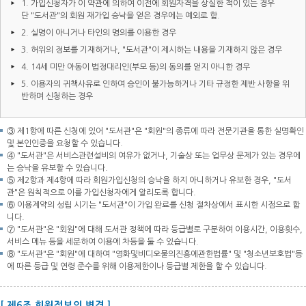
1. 가입신청자가 이 약관에 의하여 이전에 회원자격을 상실한 적이 있는 경우
단 "도서관"의 회원 재가입 승낙을 얻은 경우에는 예외로 함.
2. 실명이 아니거나 타인의 명의를 이용한 경우
3. 허위의 정보를 기재하거나, "도서관"이 제시하는 내용을 기재하지 않은 경우
4. 14세 미만 아동이 법정대리인(부모 등)의 동의를 얻지 아니한 경우
5. 이용자의 귀책사유로 인하여 승인이 불가능하거나 기타 규정한 제반 사항을 위
반하며 신청하는 경우
③ 제1항에 따른 신청에 있어 "도서관"은 "회원"의 종류에 따라 전문기관을 통한 실명확인
및 본인인증을 요청할 수 있습니다.
④ "도서관"은 서비스관련설비의 여유가 없거나, 기술상 또는 업무상 문제가 있는 경우에
는 승낙을 유보할 수 있습니다.
⑤ 제2항과 제4항에 따라 회원가입신청의 승낙을 하지 아니하거나 유보한 경우, "도서
관"은 원칙적으로 이를 가입신청자에게 알리도록 합니다.
⑥ 이용계약의 성립 시기는 "도서관"이 가입 완료를 신청 절차상에서 표시한 시점으로 합
니다.
⑦ "도서관"은 "회원"에 대해 도서관 정책에 따라 등급별로 구분하여 이용시간, 이용횟수,
서비스 메뉴 등을 세분하여 이용에 차등을 둘 수 있습니다.
⑧ "도서관"은 "회원"에 대하여 "영화및비디오물의진흥에관한법률" 및 "청소년보호법"등
에 따른 등급 및 연령 준수를 위해 이용제한이나 등급별 제한을 할 수 있습니다.
[ 제6조 회원정보의 변경 ]