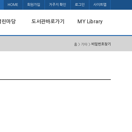
HOME
회원가입
거주지 확인
로그인
사이트맵
열린마당
도서관바로가기
MY Library
비밀번호찾기
홈 > 기타 >