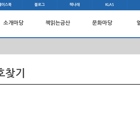
페이스북
블로그
책나래
KLAS
소개마당
책읽는금산
문화마당
호찾기