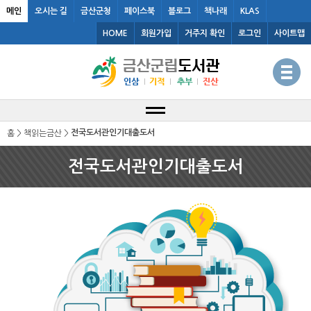
메인
오시는 길
금산군청
페이스북
블로그
책나래
KLAS
HOME
회원가입
거주지 확인
로그인
사이트맵
전국도서관인기대출도서
홈 > 책읽는금산 >
전국도서관인기대출도서