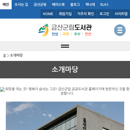
메인
오시는 길
금산군청
페이스북
블로그
책나래
KLAS
HOME
회원가입
거주지 확인
로그인
사이트맵
소개마당
홈 >
소개마당