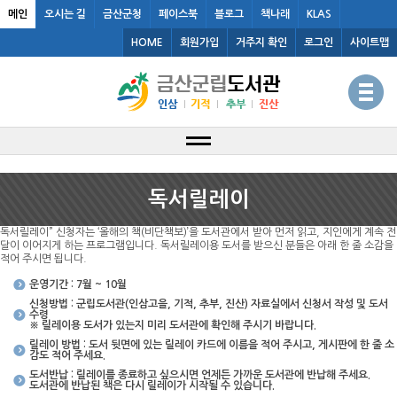
메인
오시는 길
금산군청
페이스북
블로그
책나래
KLAS
HOME
회원가입
거주지 확인
로그인
사이트맵
독서릴레이
독서릴레이” 신청자는 ‘올해의 책(비단책보)’을 도서관에서 받아 먼저 읽고, 지인에게 계속 전
달이 이어지게 하는 프로그램입니다. 독서릴레이용 도서를 받으신 분들은 아래 한 줄 소감을
적어 주시면 됩니다.
운영기간 : 7월 ~ 10월
신청방법 : 군립도서관(인삼고을, 기적, 추부, 진산) 자료실에서 신청서 작성 및 도서
수령
※ 릴레이용 도서가 있는지 미리 도서관에 확인해 주시기 바랍니다.
릴레이 방법 : 도서 뒷면에 있는 릴레이 카드에 이름을 적어 주시고, 게시판에 한 줄 소
감도 적어 주세요.
도서반납 : 릴레이를 종료하고 싶으시면 언제든 가까운 도서관에 반납해 주세요.
도서관에 반납된 책은 다시 릴레이가 시작될 수 있습니다.