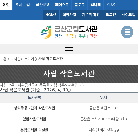
메인
오시는 길
금산군청
페이스북
블로그
책나래
KLAS
HOME
회원가입
거주지 확인
로그인
사이트맵
사립 작은도서관
홈 > 도서관바로가기 >
사립 작은도서관
사립 작은도서관
금산군에 등록한 사립 작은도서관입니다
사립 작은도서관 (기준 : 2026. 4. 30.)
도서관명
위치
상리주공 2단지 작은도서관
금산읍 비단로 338
열린작은도서관
금산읍 북사직로 10 (예닮교회)
농업도서관 다실원
제원면 바리실길 29