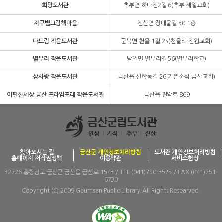
희망도서관
추부면 하마전2길 6(추부 제일교회)
지구별그림책마을
진산면 장대울길 50 1층
다드림 작은도서관
군북면 천을 1길 25(천을리 전원교회)
별무리 작은도서관
남일면 별무리길 56(별무리학교)
삼사랑 작은도서관
금산읍 신학동길 26(기쁜소식 금산교회)
이편한세상 금산 프라임포레 작은도서관
금산읍 진악로 869
찾아오시는 길
금산군 개인정보처리방침
도서관 개인정보처리방침
홈페이지 저작권정책
이용약관
서비스헌장
32726 충청남도 금산군 금산읍 금산로 1543 / TEL (041)750-3525 / FAX (041)751-
6730
Copyright (C) 2009 Geumsan Public Library.All Rights Researved.