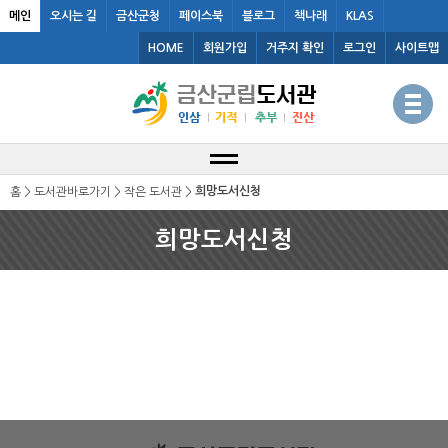
메인
오시는 길
금산군청
페이스북
블로그
책나래
KLAS
HOME
회원가입
거주지 확인
로그인
사이트맵
희망도서신청
홈 > 도서관바로가기 > 작은 도서관 >
희망도서신청