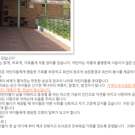
 곳입니다"
는 밝게, 바르게, 자유롭게 자랄 권리를 갖습니다.
어린이는 차별과 불평등에 시달리지 않은 권
모든 어린이들에게 평등한 기회를 보장하고 최선의 창조적 성장환경과
최선의 봉사를 제공하기
.
책의 세계가 펼쳐주는
무한한 상상과 창조의 나라로 어린이들을 초대합니다.
어오는 순간 아이들은 신기한 책나라의 여행자, 탐험가, 발견자가 됩니다.
기적의 도서관은 아
쉼터, 매혹의 땅, 만남의 장소입니다.
어린이들이 남을 이해하고 동정할 줄 아는 따스한 가슴의 인간으로
자연을 아끼고 사랑하며 공
는 사람으로 자라는데 도움을 주려고 합니다.
의 봉사가 제공될 때 아이들은 어른 사회를 신뢰하고 자기 고장에
긍지를 갖습니다. 이런 긍
게 합니다.
금산의 아이들에게 영원한 고향의 일부가 되고자 합니다.
칙"
로 ]
들이 한 살 아기때 부터 책과 친해지고 도서관과 친숙해질 기회를 갖도록 운영됩니다. 그래