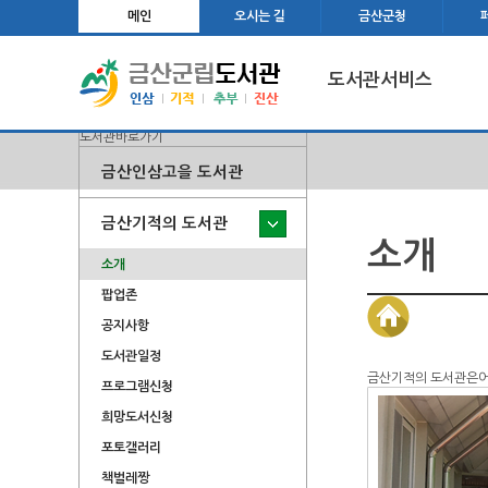
메인
오시는 길
금산군청
도서관서비스
도서관바로가기
금산인삼고을 도서관
금산기적의 도서관
소개
소개
팝업존
공지사항
도서관일정
금산기적의 도서관은
프로그램신청
희망도서신청
포토갤러리
책벌레짱