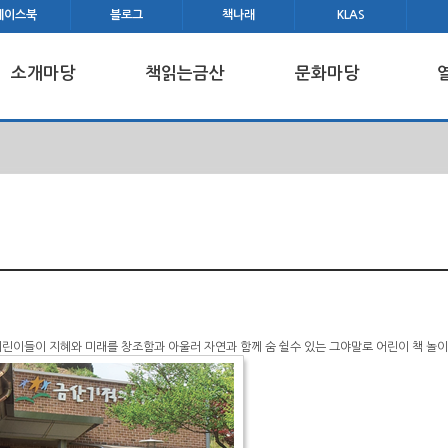
페이스북
블로그
책나래
KLAS
소개마당
책읽는금산
문화마당
어린이들이 지혜와 미래를 창조함과 아울러
자연과 함께 숨 쉴수 있는
그야말로 어린이 책 놀