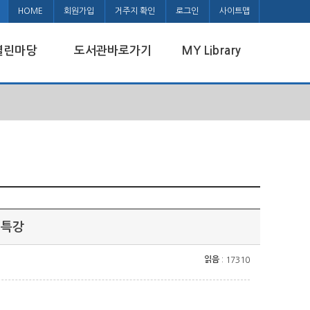
HOME
회원가입
거주지 확인
로그인
사이트맵
열린마당
도서관바로가기
MY Library
 특강
읽음
: 17310