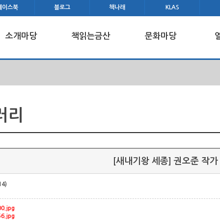
페이스북
블로그
책나래
KLAS
소개마당
책읽는금산
문화마당
러리
[새내기왕 세종] 권오준 작가
14)
0.jpg
6.jpg