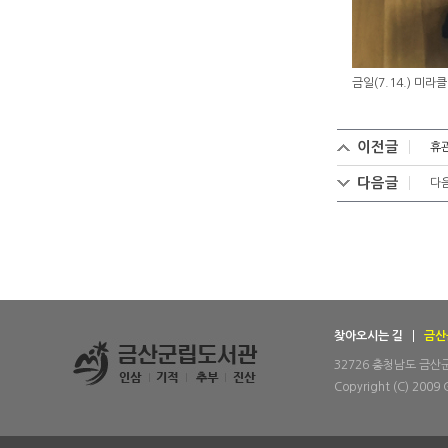
금일(7.14.) 
이전글
휴
다음글
다
찾아오시는 길
금산
32726 충청남도 금산군 금
Copyright (C) 2009 