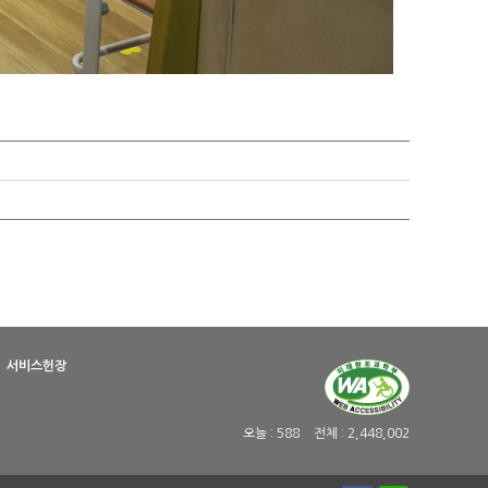
서비스헌장
오늘 :
588
전체 :
2,448,002