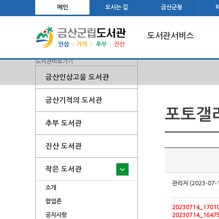
메인
오시는 길
금산군청
도서관서비스
도서관바로가기
금산인삼고을 도서관
금산기적의 도서관
포토갤
추부 도서관
진산 도서관
작은 도서관
관리자 (2023-07-
소개
팝업존
20230714_17010
20230714_16475
공지사항