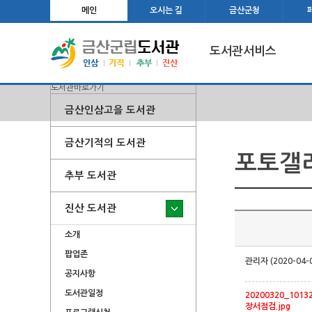
메인
오시는 길
금산군청
도서관서비스
도서관바로가기
금산인삼고을 도서관
금산기적의 도서관
포토갤
추부 도서관
진산 도서관
소개
팝업존
관리자 (2020-04-
공지사항
도서관일정
20200320_10132
장서점검.jpg