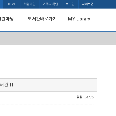
HOME
회원가입
거주지 확인
로그인
사이트맵
열린마당
도서관바로가기
MY Library
관 !!
읽음
: 54776