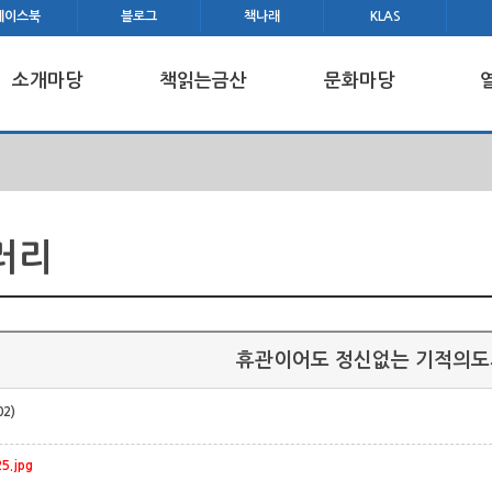
페이스북
블로그
책나래
KLAS
소개마당
책읽는금산
문화마당
러리
휴관이어도 정신없는 기적의도서
02)
5.jpg