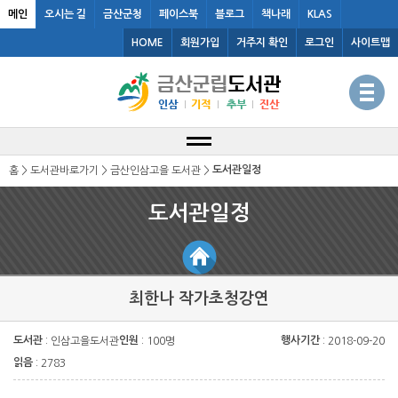
메인
오시는 길
금산군청
페이스북
블로그
책나래
KLAS
HOME
회원가입
거주지 확인
로그인
사이트맵
도서관일정
홈 > 도서관바로가기 > 금산인삼고을 도서관 >
도서관일정
최한나 작가초청강연
도서관
인원
행사기간
: 인삼고을도서관
: 100명
: 2018-09-20
읽음
: 2783