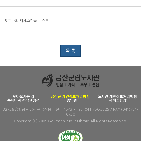
BJ한나의 역사스캔들. 금산편 !
목 록
찾아오시는 길
금산군 개인정보처리방침
도서관 개인정보처리방침
홈페이지 저작권정책
이용약관
서비스헌장
32726 충청남도 금산군 금산읍 금산로 1543 / TEL (041)750-3525 / FAX (041)751-
6730
Copyright (C) 2009 Geumsan Public Library.All Rights Researved.