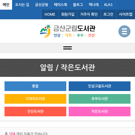
메인
오시는 길
금산군청
페이스북
블로그
책나래
KLAS
HOME
회원가입
거주지 확인
로그인
사이트맵
알림 / 작은도서관
통합
인삼고을도서관
기적의도서관
추부도서관
진산도서관
작은도서관
104
총
개의 자료가 있습니다.