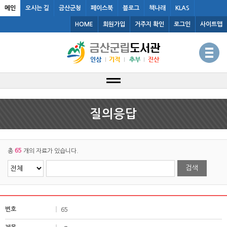
메인
오시는 길
금산군청
페이스북
블로그
책나래
KLAS
HOME
회원가입
거주지 확인
로그인
사이트맵
질의응답
65
총
개의 자료가 있습니다.
65