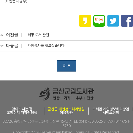
(화면캡처 첨부)
이전글
희망 도서 관련
다음글
자원봉사를 하고싶습니다.
목 록
찾아오시는 길
금산군 개인정보처리방침
도서관 개인정보처리방침
홈페이지 저작권정책
이용약관
서비스헌장
32726 충청남도 금산군 금산읍 금산로 1543 / TEL (041)750-3525 / FAX (041)751-
6730
Copyright (C) 2009 Geumsan Public Library.All Rights Researved.