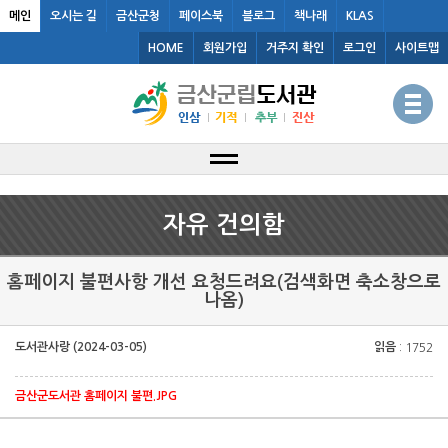
메인
오시는 길
금산군청
페이스북
블로그
책나래
KLAS
HOME
회원가입
거주지 확인
로그인
사이트맵
자유 건의함
홈페이지 불편사항 개선 요청드려요(검색화면 축소창으로
나옴)
도서관사랑 (2024-03-05)
읽음
: 1752
금산군도서관 홈페이지 불편.JPG