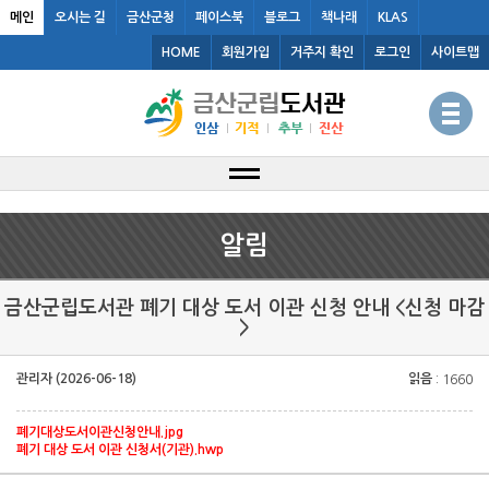
메인
오시는 길
금산군청
페이스북
블로그
책나래
KLAS
HOME
회원가입
거주지 확인
로그인
사이트맵
알림
금산군립도서관 폐기 대상 도서 이관 신청 안내 <신청 마감
>
관리자 (2026-06-18)
읽음
: 1660
폐기대상도서이관신청안내.jpg
폐기 대상 도서 이관 신청서(기관).hwp