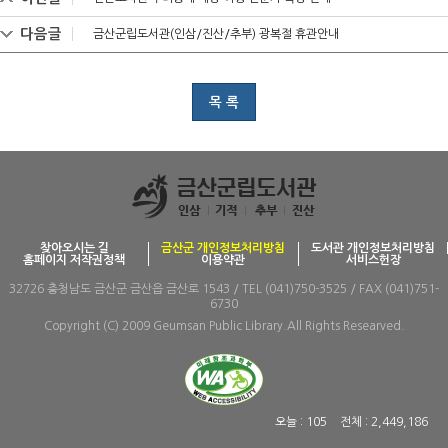
다음글
금산군립도서관(인삼/진산/추부) 광복절 휴관안내
목 록
찾아오시는 길
금산군 개인정보처리방침
도서관 개인정보처리방침
홈페이지 저작권정책
이용약관
서비스헌장
32726 충청남도 금산군 금산읍 금산로 1543 / TEL (041)750-3525 / FAX (041)751-
6730
Copyright (C) 2009 Geumsan Public Library.All Rights Researved.
오늘 :
105
전체 :
2,449,186