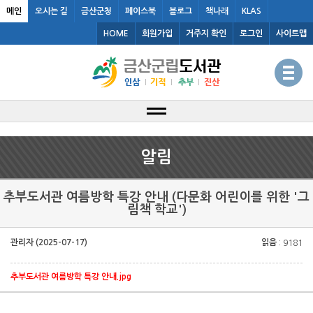
메인
오시는 길
금산군청
페이스북
블로그
책나래
KLAS
HOME
회원가입
거주지 확인
로그인
사이트맵
알림
추부도서관 여름방학 특강 안내 (다문화 어린이를 위한 '그
림책 학교')
관리자 (2025-07-17)
읽음
: 9181
추부도서관 여름방학 특강 안내.jpg