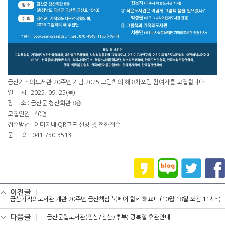
금산기적의도서관 20주년 기념 2025 그림책의 해 8차포럼 참여자를 모집합니다.
일 시 : 2025. 09. 25(목)
장 소 : 금산군 청산회관 8층
모집인원 : 40명
접수방법 : 이미지내 QR코드 신청 및 전화접수
문 의 : 041-750-3513
이전글
금산기적의도서관 개관 20주년 금산책삼 북페어 함께 해요!! (10월 18일 오전 11시~)
다음글
금산군립도서관(인삼/진산/추부) 광복절 휴관안내