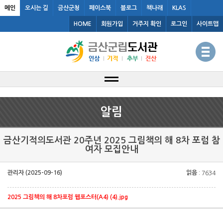
메인
오시는 길
금산군청
페이스북
블로그
책나래
KLAS
HOME
회원가입
거주지 확인
로그인
사이트맵
알림
금산기적의도서관 20주년 2025 그림책의 해 8차 포럼 참
여자 모집안내
관리자 (2025-09-16)
읽음
: 7634
2025 그림책의 해 8차포럼 웹포스터(A4) (4).jpg