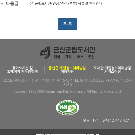
다음글
금산군립도서관(인삼/진산/추부) 광복절 휴관안내
목 록
찾아오시는 길
금산군 개인정보처리방침
도서관 개인정보처리방침
홈페이지 저작권정책
이용약관
서비스헌장
32726 충청남도 금산군 금산읍 금산로 1543 / TEL (041)750-3525 / FAX (041)751-
6730
Copyright (C) 2009 Geumsan Public Library.All Rights Researved.
오늘 :
171
전체 :
2,448,427