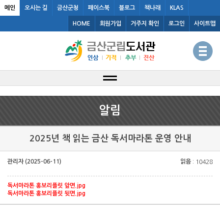
메인
오시는 길
금산군청
페이스북
블로그
책나래
KLAS
HOME
회원가입
거주지 확인
로그인
사이트맵
알림
2025년 책 읽는 금산 독서마라톤 운영 안내
관리자 (2025-06-11)
읽음
: 10428
독서마라톤 홍보리플릿 앞면.jpg
독서마라톤 홍보리플릿 뒷면.jpg