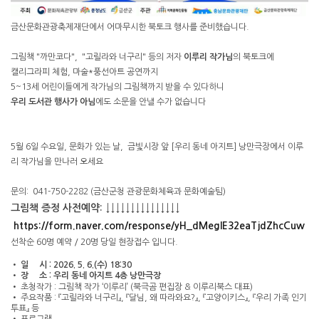
금산문화관광축제재단에서 어마무시한 북토크 행사를 준비했습니다.
그림책 "까만코다", "고릴라와 너구리" 등의 저자
이루리 작가님
의 북토크에
캘리그라피 체험, 마술*풍선아트 공연까지
5~13세 어린이들에게 작가님의 그림책까지 받을 수 있다하니
우리 도서관 행사가 아님
에도 소문을 안낼 수가 없습니다
5월 6일 수요일, 문화가 있는 날, 금빛시장 앞 [우리 동네 아지트] 낭만극장에서 이루
리 작가님을 만나러 오세요
문의: 041-750-2282 (금산군청 관광문화체육과 문화예술팀)
그림책 증정 사전예약: ↓↓↓↓↓↓↓↓↓↓↓↓↓↓↓
https://form.naver.com/response/yH_dMegIE32eaTjdZhcCuw
선착순 60명 예약 / 20명 당일 현장접수 입니다.
• 일 시 : 2026. 5. 6.(수) 18:30
• 장 소 : 우리 동네 아지트 4층 낭만극장
• 초청작가 : 그림책 작가 ‘이루리’ (북극곰 편집장 & 이루리북스 대표)
• 주요작품 : 『고릴라와 너구리』, 『달님, 왜 따라와요?』, 『고양이키스』, 『우리 가족 인기
투표』 등