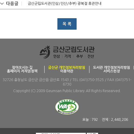
다음글
금산군립도서관(인삼/진산/추부) 광복절 휴관안내
목 록
찾아오시는 길
금산군 개인정보처리방침
도서관 개인정보처리방침
홈페이지 저작권정책
이용약관
서비스헌장
32726 충청남도 금산군 금산읍 금산로 1543 / TEL (041)750-3525 / FAX (041)751-
6730
Copyright (C) 2009 Geumsan Public Library.All Rights Researved.
오늘 :
792
전체 :
2,448,206