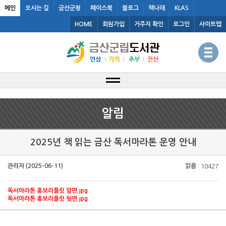
메인
오시는 길
금산군청
페이스북
블로그
책나래
KLAS
HOME
회원가입
거주지 확인
로그인
사이트맵
알림
2025년 책 읽는 금산 독서마라톤 운영 안내
관리자 (2025-06-11)
읽음
: 10427
독서마라톤 홍보리플릿 앞면.jpg
독서마라톤 홍보리플릿 뒷면.jpg