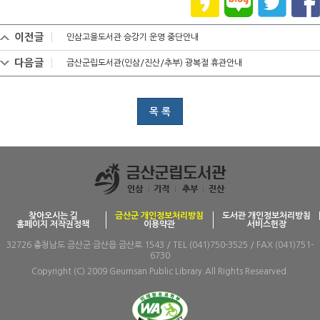
이전글
인삼고을도서관 승강기 운영 중단안내
다음글
금산군립도서관(인삼/진산/추부) 광복절 휴관안내
목 록
찾아오시는 길
금산군 개인정보처리방침
도서관 개인정보처리방침
홈페이지 저작권정책
이용약관
서비스헌장
32726 충청남도 금산군 금산읍 금산로 1543 / TEL (041)750-3525 / FAX (041)751-
6730
Copyright (C) 2009 Geumsan Public Library.All Rights Researved.