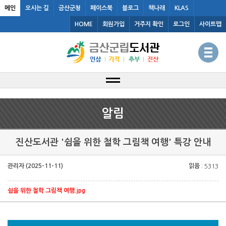
메인
오시는 길
금산군청
페이스북
블로그
책나래
KLAS
HOME
회원가입
거주지 확인
로그인
사이트맵
알림
진산도서관 '쉼을 위한 철학 그림책 여행' 특강 안내
관리자 (2025-11-11)
읽음
: 5313
쉼을 위한 철학 그림책 여행.jpg