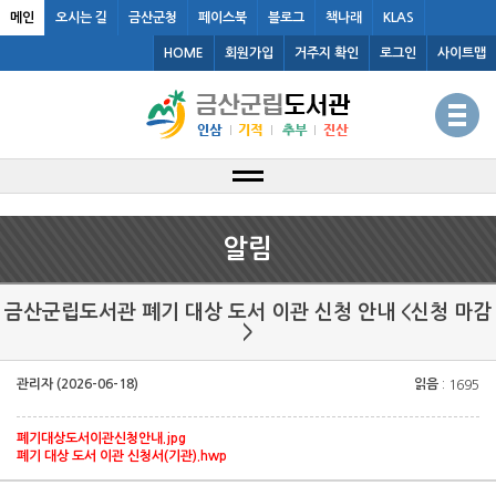
메인
오시는 길
금산군청
페이스북
블로그
책나래
KLAS
HOME
회원가입
거주지 확인
로그인
사이트맵
알림
금산군립도서관 폐기 대상 도서 이관 신청 안내 <신청 마감
>
관리자 (2026-06-18)
읽음
: 1695
폐기대상도서이관신청안내.jpg
폐기 대상 도서 이관 신청서(기관).hwp