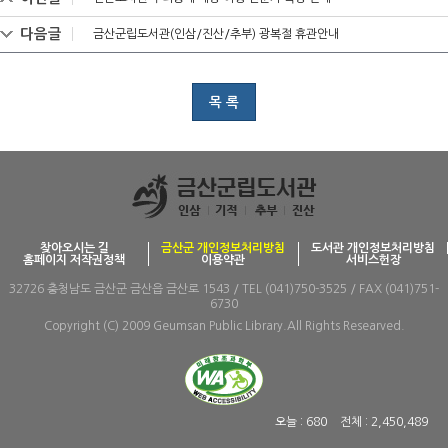
다음글
금산군립도서관(인삼/진산/추부) 광복절 휴관안내
목 록
찾아오시는 길
금산군 개인정보처리방침
도서관 개인정보처리방침
홈페이지 저작권정책
이용약관
서비스헌장
32726 충청남도 금산군 금산읍 금산로 1543 / TEL (041)750-3525 / FAX (041)751-
6730
Copyright (C) 2009 Geumsan Public Library.All Rights Researved.
오늘 :
680
전체 :
2,450,489