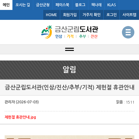
메인
오시는 길
금산군청
페이스북
블로그
책나래
KLAS
HOME
회원가입
거주지 확인
로그인
사이트맵
알림
금산군립도서관(인삼/진산/추부/기적) 제헌절 휴관안내
관리자 (2026-07-03)
읽음
: 1511
제헌절 휴관안내.jpg