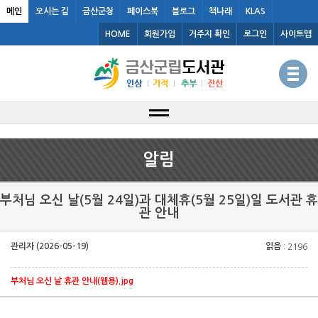
메인
오시는 길
금산군청
페이스북
블로그
책나래
KLAS
HOME
회원가입
거주지 확인
로그인
사이트맵
알림
부처님 오신 날(5월 24일)과 대체휴(5월 25일)일 도서관 휴
관 안내
관리자 (2026-05-19)
읽음
: 2196
부처님 오신 날 휴관 안내(웹용).jpg