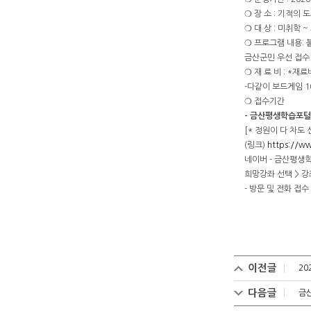
❍ 장 소 : 기적의 도
❍ 대 상 : 미취학 
❍ 프로그램 내용:
금산군민 우선 접수
❍ 재 료 비 : *
-다같이 보드게임 1
❍ 접수기간
- 금산평생학습포털 접수 
[* 정원이 다 차도
(링크)
https://w
네이버 - 금산평생
희망강좌 선택 > 강
- 방문 및 전화 접수 :
이전글
20
다음글
금