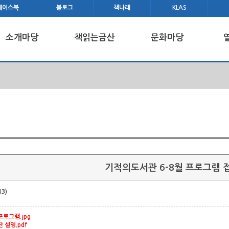
페이스북
블로그
책나래
KLAS
소개마당
책읽는금산
문화마당
기적의도서관 6-8월 프로그램 
13)
프로그램.jpg
 설명.pdf