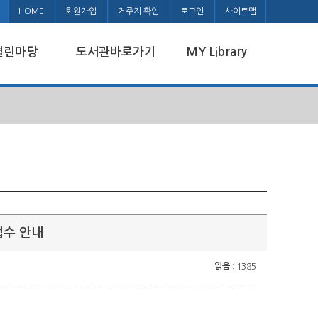
HOME
회원가입
거주지 확인
로그인
사이트맵
열린마당
도서관바로가기
MY Library
접수 안내
읽음
: 1385