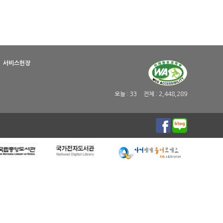
서비스헌장
오늘 :
33
전체 :
2,448,289