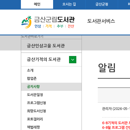
메인
오시는 길
금산군청
도서관서비스
도서관바로가기
금산인삼고을 도서관
금산기적의 도서관
알림
소개
팝업존
공지사항
도서관일정
프로그램신청
관리자 (2026-05-
희망도서신청
포토갤러리
6-8기적의 도서관 
책벌레짱
6-8월 프로그램 간단