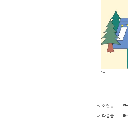
^^
이전글
진
다음글
금