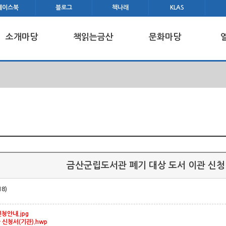
페이스북
블로그
책나래
KLAS
소개마당
책읽는금산
문화마당
금산군립도서관 폐기 대상 도서 이관 신청 
18)
안내.jpg
 신청서(기관).hwp