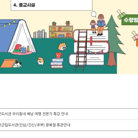
산도서관 우리동네 배낭 여행 전문가 특강 안내
산군립도서관(인삼/진산/추부) 광복절 휴관안내