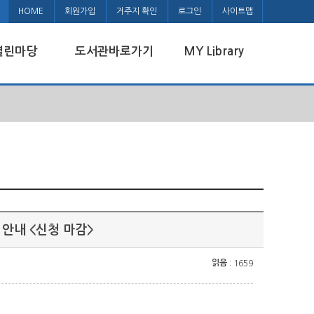
HOME
회원가입
거주지 확인
로그인
사이트맵
열린마당
도서관바로가기
MY Library
안내 <신청 마감>
읽음
: 1659