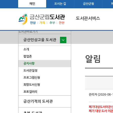
메인
오시는 길
금산군청
도서관서비스
도서관바로가기
금산인삼고을 도서관
소개
팝업존
알림
공지사항
도서관일정
프로그램신청
희망도서신청
포토갤러리
관리자 (2026-06-
금산기적의 도서관
폐기대상도서이관신청
폐기 대상 도서 이관