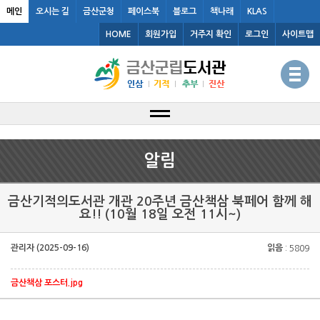
메인
오시는 길
금산군청
페이스북
블로그
책나래
KLAS
HOME
회원가입
거주지 확인
로그인
사이트맵
알림
금산기적의도서관 개관 20주년 금산책삼 북페어 함께 해
요!! (10월 18일 오전 11시~)
관리자 (2025-09-16)
읽음
: 5809
금산책삼 포스터.jpg