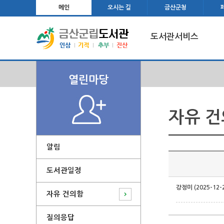
메인
오시는 길
금산군청
도서관서비스
열린마당
자유 
알림
도서관일정
강정미 (2025-12-
자유 건의함
질의응답