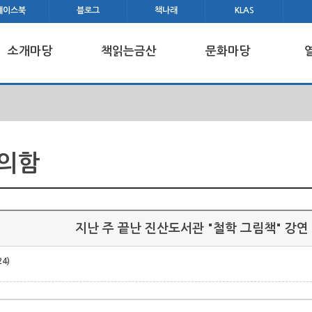
페이스북
블로그
책나래
KLAS
소개마당
책읽는금산
문화마당
건의함
지난 주 끝난 진산도서관 "철학 그림책" 강연
24)