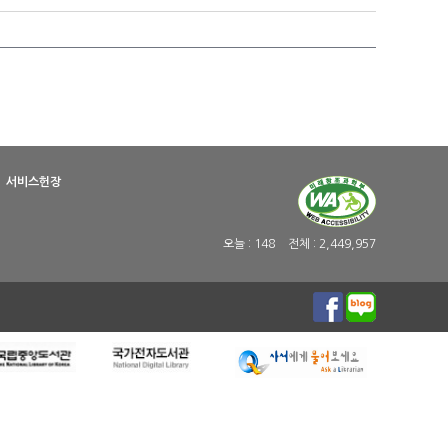
서비스헌장
오늘 :
148
전체 :
2,449,957