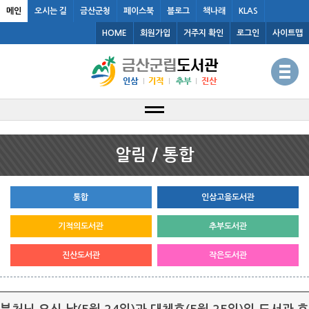
메인
오시는 길
금산군청
페이스북
블로그
책나래
KLAS
HOME
회원가입
거주지 확인
로그인
사이트맵
알림 / 통합
통합
인삼고을도서관
기적의도서관
추부도서관
진산도서관
작은도서관