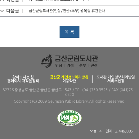
다음글
금산군립도서관(인삼/진산/추부) 광복절 휴관안내
목 록
찾아오시는 길
금산군 개인정보처리방침
도서관 개인정보처리방침
홈페이지 저작권정책
이용약관
서비스헌장
32726 충청남도 금산군 금산읍 금산로 1543 / TEL (041)750-3525 / FAX (041)751-
6730
Copyright (C) 2009 Geumsan Public Library.All Rights Researved.
오늘 :
4
전체 :
2,449,085