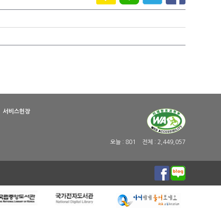
서비스헌장
오늘 :
801
전체 :
2,449,057