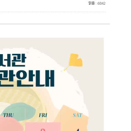
읽음
: 6842