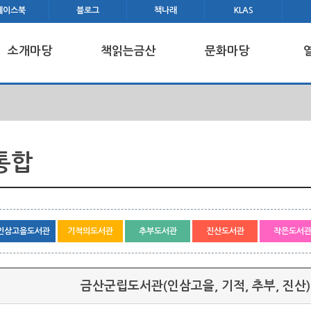
페이스북
블로그
책나래
KLAS
소개마당
책읽는금산
문화마당
 통합
인삼고을도서관
기적의도서관
추부도서관
진산도서관
작은도서
금산군립도서관(인삼고을, 기적, 추부, 진산