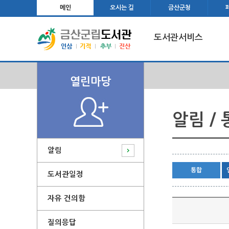
메인
오시는 길
금산군청
도서관서비스
열린마당
알림 /
알림
통합
도서관일정
자유 건의함
질의응답